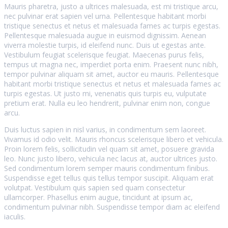
Mauris pharetra, justo a ultrices malesuada, est mi tristique arcu,
nec pulvinar erat sapien vel urna. Pellentesque habitant morbi
tristique senectus et netus et malesuada fames ac turpis egestas.
Pellentesque malesuada augue in euismod dignissim. Aenean
viverra molestie turpis, id eleifend nunc. Duis ut egestas ante.
Vestibulum feugiat scelerisque feugiat. Maecenas purus felis,
tempus ut magna nec, imperdiet porta enim. Praesent nunc nibh,
tempor pulvinar aliquam sit amet, auctor eu mauris. Pellentesque
habitant morbi tristique senectus et netus et malesuada fames ac
turpis egestas. Ut justo mi, venenatis quis turpis eu, vulputate
pretium erat. Nulla eu leo hendrerit, pulvinar enim non, congue
arcu.
Duis luctus sapien in nisl varius, in condimentum sem laoreet.
Vivamus id odio velit. Mauris rhoncus scelerisque libero et vehicula.
Proin lorem felis, sollicitudin vel quam sit amet, posuere gravida
leo. Nunc justo libero, vehicula nec lacus at, auctor ultrices justo.
Sed condimentum lorem semper mauris condimentum finibus.
Suspendisse eget tellus quis tellus tempor suscipit. Aliquam erat
volutpat. Vestibulum quis sapien sed quam consectetur
ullamcorper. Phasellus enim augue, tincidunt at ipsum ac,
condimentum pulvinar nibh. Suspendisse tempor diam ac eleifend
iaculis.