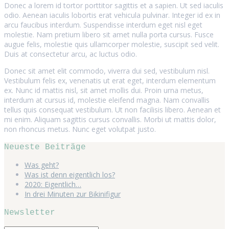
Donec a lorem id tortor porttitor sagittis et a sapien. Ut sed iaculis
odio. Aenean iaculis lobortis erat vehicula pulvinar. Integer id ex in
arcu faucibus interdum. Suspendisse interdum eget nisl eget
molestie. Nam pretium libero sit amet nulla porta cursus. Fusce
augue felis, molestie quis ullamcorper molestie, suscipit sed velit.
Duis at consectetur arcu, ac luctus odio.
Donec sit amet elit commodo, viverra dui sed, vestibulum nisl.
Vestibulum felis ex, venenatis ut erat eget, interdum elementum
ex. Nunc id mattis nisl, sit amet mollis dui. Proin urna metus,
interdum at cursus id, molestie eleifend magna. Nam convallis
tellus quis consequat vestibulum. Ut non facilisis libero. Aenean et
mi enim. Aliquam sagittis cursus convallis. Morbi ut mattis dolor,
non rhoncus metus. Nunc eget volutpat justo.
Neueste Beiträge
Was geht?
Was ist denn eigentlich los?
2020: Eigentlich…
In drei Minuten zur Bikinifigur
Newsletter