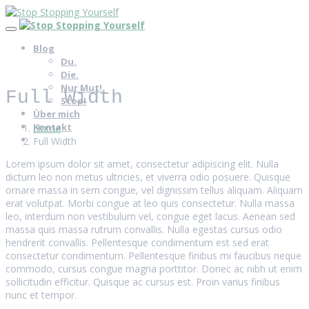
Blog
Du.
Die.
Nur Mut!
Full Width
Stop!
Über mich
Kontakt
Home
Full Width
Lorem ipsum dolor sit amet, consectetur adipiscing elit. Nulla
dictum leo non metus ultricies, et viverra odio posuere. Quisque
ornare massa in sem congue, vel dignissim tellus aliquam. Aliquam
erat volutpat. Morbi congue at leo quis consectetur. Nulla massa
leo, interdum non vestibulum vel, congue eget lacus. Aenean sed
massa quis massa rutrum convallis. Nulla egestas cursus odio
hendrerit convallis. Pellentesque condimentum est sed erat
consectetur condimentum. Pellentesque finibus mi faucibus neque
commodo, cursus congue magna porttitor. Donec ac nibh ut enim
sollicitudin efficitur. Quisque ac cursus est. Proin varius finibus
nunc et tempor.