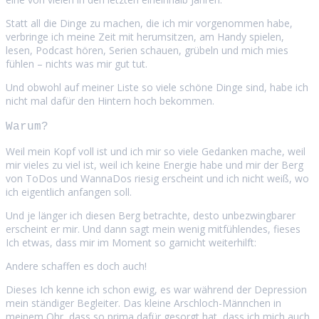
Statt all die Dinge zu machen, die ich mir vorgenommen habe,
verbringe ich meine Zeit mit herumsitzen, am Handy spielen,
lesen, Podcast hören, Serien schauen, grübeln und mich mies
fühlen – nichts was mir gut tut.
Und obwohl auf meiner Liste so viele schöne Dinge sind, habe ich
nicht mal dafür den Hintern hoch bekommen.
Warum?
Weil mein Kopf voll ist und ich mir so viele Gedanken mache, weil
mir vieles zu viel ist, weil ich keine Energie habe und mir der Berg
von ToDos und WannaDos riesig erscheint und ich nicht weiß, wo
ich eigentlich anfangen soll.
Und je länger ich diesen Berg betrachte, desto unbezwingbarer
erscheint er mir. Und dann sagt mein wenig mitfühlendes, fieses
Ich etwas, dass mir im Moment so garnicht weiterhilft:
Andere schaffen es doch auch!
Dieses Ich kenne ich schon ewig, es war während der Depression
mein ständiger Begleiter. Das kleine Arschloch-Männchen in
meinem Ohr, dass so prima dafür gesorgt hat, dass ich mich auch