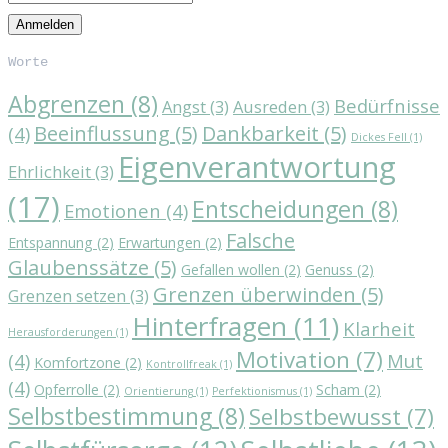
Worte
Abgrenzen
(8)
Bedürfnisse
Angst
(3)
Ausreden
(3)
Beeinflussung
(5)
Dankbarkeit
(5)
(4)
Dickes Fell
(1)
Eigenverantwortung
Ehrlichkeit
(3)
(17)
Entscheidungen
(8)
Emotionen
(4)
Falsche
Entspannung
(2)
Erwartungen
(2)
Glaubenssätze
(5)
Gefallen wollen
(2)
Genuss
(2)
Grenzen überwinden
(5)
Grenzen setzen
(3)
Hinterfragen
(11)
Klarheit
Herausforderungen
(1)
Motivation
(7)
(4)
Mut
Komfortzone
(2)
Kontrollfreak
(1)
(4)
Opferrolle
(2)
Scham
(2)
Orientierung
(1)
Perfektionismus
(1)
Selbstbestimmung
(8)
Selbstbewusst
(7)