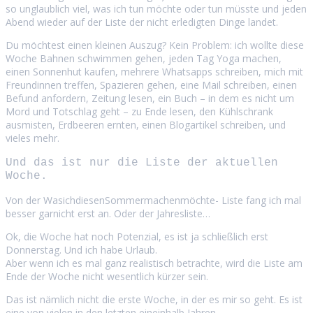
so unglaublich viel, was ich tun möchte oder tun müsste und jeden
Abend wieder auf der Liste der nicht erledigten Dinge landet.
Du möchtest einen kleinen Auszug? Kein Problem: ich wollte diese
Woche Bahnen schwimmen gehen, jeden Tag Yoga machen,
einen Sonnenhut kaufen, mehrere Whatsapps schreiben, mich mit
Freundinnen treffen, Spazieren gehen, eine Mail schreiben, einen
Befund anfordern, Zeitung lesen, ein Buch – in dem es nicht um
Mord und Totschlag geht – zu Ende lesen, den Kühlschrank
ausmisten, Erdbeeren ernten, einen Blogartikel schreiben, und
vieles mehr.
Und das ist nur die Liste der aktuellen
Woche.
Von der WasichdiesenSommermachenmöchte- Liste fang ich mal
besser garnicht erst an. Oder der Jahresliste…
Ok, die Woche hat noch Potenzial, es ist ja schließlich erst
Donnerstag. Und ich habe Urlaub.
Aber wenn ich es mal ganz realistisch betrachte, wird die Liste am
Ende der Woche nicht wesentlich kürzer sein.
Das ist nämlich nicht die erste Woche, in der es mir so geht. Es ist
eine von vielen in den letzten eineinhalb Jahren.