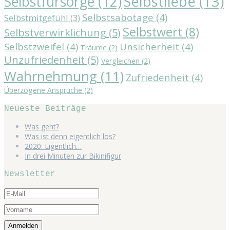
Selbstliebe
(13)
Selbstfürsorge
(12)
Selbstsabotage
(4)
Selbstmitgefühl
(3)
Selbstwert
(8)
Selbstverwirklichung
(5)
Selbstzweifel
(4)
Unsicherheit
(4)
Träume
(2)
Unzufriedenheit
(5)
Vergleichen
(2)
Wahrnehmung
(11)
Zufriedenheit
(4)
Überzogene Ansprüche
(2)
Neueste Beiträge
Was geht?
Was ist denn eigentlich los?
2020: Eigentlich…
In drei Minuten zur Bikinifigur
Newsletter