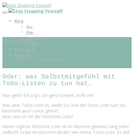
Blog
Du.
Die.
Nur Mut!
Was geht?
Stop!
Über mich
Kontakt
by
Rebecca
on 15. Juli 2021
Blogbeitrag
,
Nur Mut!
Oder: was Selbstmitgefühl mit
ToDo-Listen zu tun hat.
Was geht? Ich sag´s Dir ganz konkret: nicht viel!
Was eine ToDo-Liste ist, weißt Du. Von der Done-Liste hast Du
bestimmt auch schon gehört.
Aber was ist mit der NotDone-Liste?
Meine tägliche NotDone-Liste ist im Moment genauso lang (oder
vielleicht sogar ein bisschen länger) wie meine ToDo-Liste. Es gibt