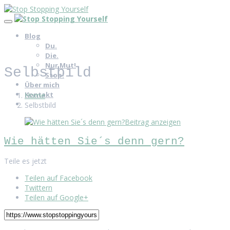
Blog
Du.
Die.
Nur Mut!
Selbstbild
Stop!
Über mich
Kontakt
Home
Selbstbild
Beitrag anzeigen
Wie hätten Sie´s denn gern?
Teile es jetzt
Teilen auf Facebook
Twittern
Teilen auf Google+