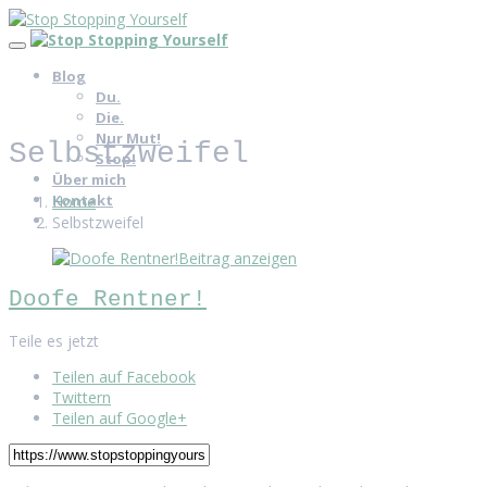
Blog
Du.
Die.
Nur Mut!
Selbstzweifel
Stop!
Über mich
Kontakt
Home
Selbstzweifel
Beitrag anzeigen
Doofe Rentner!
Teile es jetzt
Teilen auf Facebook
Twittern
Teilen auf Google+