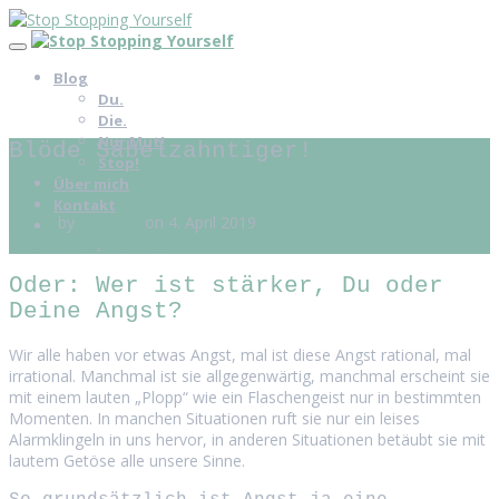
Blog
Du.
Die.
Nur Mut!
Blöde Säbelzahntiger!
Stop!
Über mich
Kontakt
by
Rebecca
on 4. April 2019
Blogbeitrag
,
Nur Mut!
Oder: Wer ist stärker, Du oder
Deine Angst?
Wir alle haben vor etwas Angst, mal ist diese Angst rational, mal
irrational. Manchmal ist sie allgegenwärtig, manchmal erscheint sie
mit einem lauten „Plopp“ wie ein Flaschengeist nur in bestimmten
Momenten. In manchen Situationen ruft sie nur ein leises
Alarmklingeln in uns hervor, in anderen Situationen betäubt sie mit
lautem Getöse alle unsere Sinne.