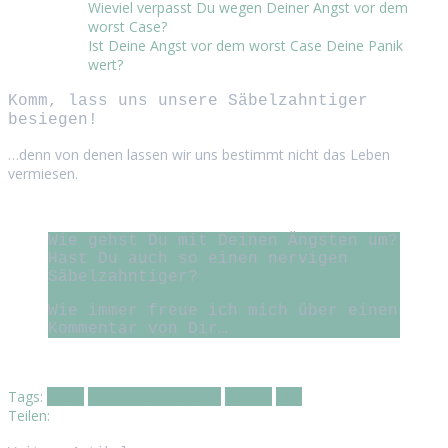
Wieviel verpasst Du wegen Deiner Angst vor dem
worst Case?
Ist Deine Angst vor dem worst Case Deine Panik
wert?
Komm, lass uns unsere Säbelzahntiger
besiegen!
…denn von denen lassen wir uns bestimmt nicht das Leben
vermiesen.
Wie gehst Du mit Deinen Ängsten um?
Hast Du auch so einen nervigen
Säbelzahntiger?
Wie immer freue ich mich über einen
Kommentar von Dir…
Tags:
Angst
Grenzen überwinden
Hürden
Mut
Teilen: