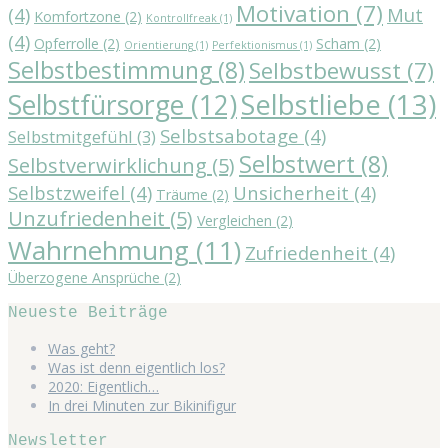
Motivation
(7)
(4)
Mut
Komfortzone
(2)
Kontrollfreak
(1)
(4)
Opferrolle
(2)
Scham
(2)
Orientierung
(1)
Perfektionismus
(1)
Selbstbestimmung
(8)
Selbstbewusst
(7)
Selbstliebe
(13)
Selbstfürsorge
(12)
Selbstsabotage
(4)
Selbstmitgefühl
(3)
Selbstwert
(8)
Selbstverwirklichung
(5)
Selbstzweifel
(4)
Unsicherheit
(4)
Träume
(2)
Unzufriedenheit
(5)
Vergleichen
(2)
Wahrnehmung
(11)
Zufriedenheit
(4)
Überzogene Ansprüche
(2)
Neueste Beiträge
Was geht?
Was ist denn eigentlich los?
2020: Eigentlich…
In drei Minuten zur Bikinifigur
Newsletter