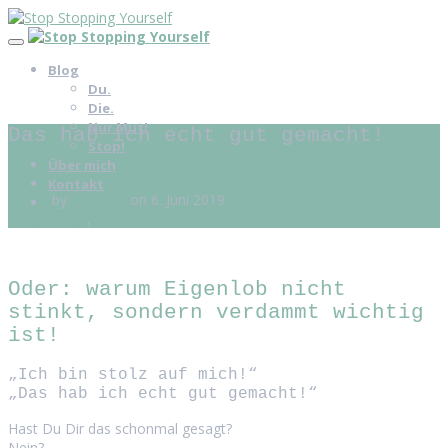
Blog
Du.
Die.
Nur Mut!
Das hab ich echt gut gemacht!
Stop!
Über mich
Kontakt
by
Rebecca
on 6. Juni 2019
Blogbeitrag
,
Du.
Oder: warum Eigenlob nicht
stinkt, sondern verdammt wichtig
ist!
„Ich bin stolz auf mich!“
„Das hab ich echt gut gemacht!“
Hast Du Dir das schonmal gesagt?
Nein?