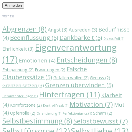
Worte
Abgrenzen
(8)
Bedürfnisse
Angst
(3)
Ausreden
(3)
Beeinflussung
(5)
Dankbarkeit
(5)
(4)
Dickes Fell
(1)
Eigenverantwortung
Ehrlichkeit
(3)
(17)
Entscheidungen
(8)
Emotionen
(4)
Falsche
Entspannung
(2)
Erwartungen
(2)
Glaubenssätze
(5)
Gefallen wollen
(2)
Genuss
(2)
Grenzen überwinden
(5)
Grenzen setzen
(3)
Hinterfragen
(11)
Klarheit
Herausforderungen
(1)
Motivation
(7)
(4)
Mut
Komfortzone
(2)
Kontrollfreak
(1)
(4)
Opferrolle
(2)
Scham
(2)
Orientierung
(1)
Perfektionismus
(1)
Selbstbestimmung
(8)
Selbstbewusst
(7)
Selbstliebe
(13)
Selbstfürsorge
(12)