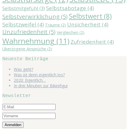
Selbstsabotage
(4)
Selbstmitgefühl
(3)
Selbstwert
(8)
Selbstverwirklichung
(5)
Selbstzweifel
(4)
Unsicherheit
(4)
Träume
(2)
Unzufriedenheit
(5)
Vergleichen
(2)
Wahrnehmung
(11)
Zufriedenheit
(4)
Überzogene Ansprüche
(2)
Neueste Beiträge
Was geht?
Was ist denn eigentlich los?
2020: Eigentlich…
In drei Minuten zur Bikinifigur
Newsletter