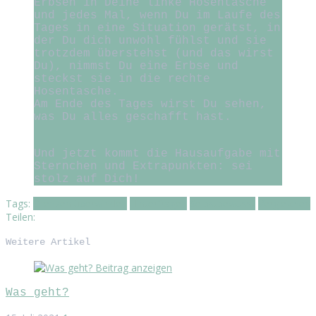
Erbsen in Deine linke Hosentasche
und jedes Mal, wenn Du im Laufe des
Tages in eine Situation gerätst, in
der Du dich unwohl fühlst und sie
trotzdem überstehst (und das wirst
Du), nimmst Du eine Erbse und
steckst sie in die rechte
Hosentasche.
Am Ende des Tages wirst Du sehen,
was Du alles geschafft hast.
Und jetzt kommt die Hausaufgabe mit
Sternchen und Extrapunkten: sei
stolz auf Dich!
Tags:
Grenzen überwinden
Hinterfragen
Selbstbewusst
Vergleichen
Teilen:
Weitere Artikel
Beitrag anzeigen
Was geht?